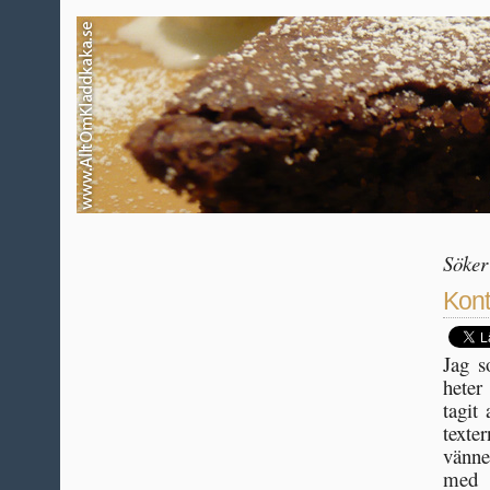
Söker
Kont
Jag s
heter
tagit 
texte
vänne
med 