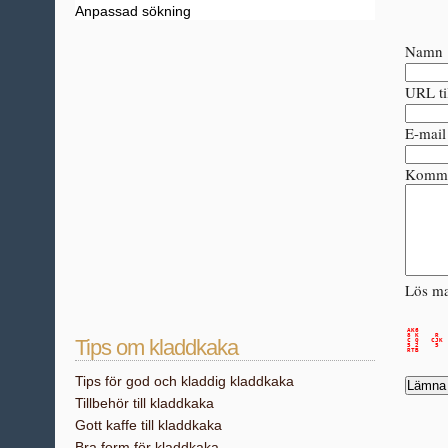
Anpassad sökning
Namn 
URL til
E-mail
Komme
Lös ma
AK6       
8 K    R  
Tips om kladdkaka
C Q   CJK 
5 2    5  
Tips för god och kladdig kladdkaka
Tillbehör till kladdkaka
Gott kaffe till kladdkaka
Bra form för kladdkaka