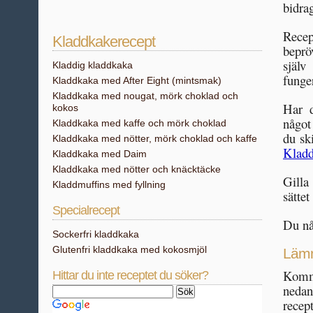
bidrag
Recep
Kladdkakerecept
beprö
själv
Kladdig kladdkaka
funge
Kladdkaka med After Eight (mintsmak)
Kladdkaka med nougat, mörk choklad och
Har d
kokos
något
Kladdkaka med kaffe och mörk choklad
du sk
Kladdkaka med nötter, mörk choklad och kaffe
Kladd
Kladdkaka med Daim
Kladdkaka med nötter och knäcktäcke
Gilla
Kladdmuffins med fyllning
sättet
Specialrecept
Du nå
Sockerfri kladdkaka
Glutenfri kladdkaka med kokosmjöl
Lämn
Komme
Hittar du inte receptet du söker?
nedan
recep