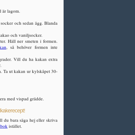
ll är lagom.
 socker och sedan ägg. Blanda
kakao och vaniljsocker.
er. Häll ner smeten i formen.
akan
, så behöver formen inte
rader. Vill du ha kakan extra
.
n. Ta ut kakan ur kylskåpet 30-
vera med vispad grädde.
kakerecept!
l du bara säga hej eller skriva
tbok
istället.