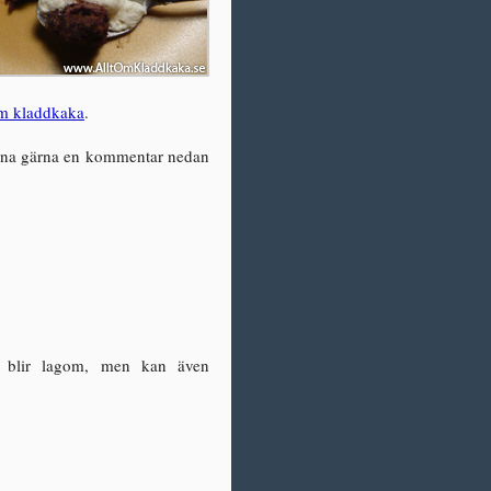
om kladdkaka
.
lämna gärna en kommentar nedan
sk blir lagom, men kan även