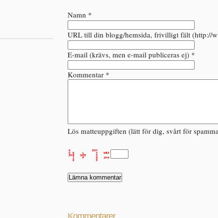
Namn *
URL till din blogg/hemsida, frivilligt fält (http://
E-mail (krävs, men e-mail publiceras ej) *
g
Kommentar *
Lös matteuppgiften (lätt för dig, svårt för spamm
O           SHY      

U Q    L      X   WB3

5MG   NEE     3      

  J    F      G   JM4

Kommentarer