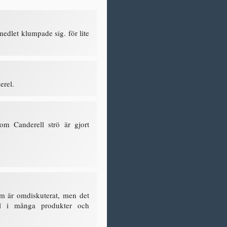
edlet klumpade sig. för lite
erel.
m Canderell strö är gjort
m är omdiskuterat, men det
el i många produkter och