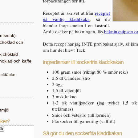
förpackningen ser ut).
Receptet är skrivet utifrån
receptet
på vanlig kladdkaka
, så du
blandar ihop smeten i en kastrull.
Är du osäker på bakningen, läs
bakningstipsen 
intsmak)
choklad och
Detta recept har jag INTE provbakat själv, så 
om hur det blev! Tack.
k choklad
hoklad och kaffe
Ingredienser till sockerfria kladdkakan
100 gram smör (riktigt 80 % smör rek.)
äcktäcke
2,5 dl Canderel strö
2 ägg
1,5 dl vetemjöl
3 msk kakao
1-2 tsk vaniljsocker (jag tycker 1,5 t
utelämnas)
smjöl
Smör och veteströ (till formen)
Florsocker till garnering (valfritt)
öker?
Så gör du den sockerfria kladdkakan