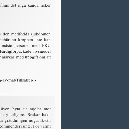
finns det inga kända risker
 av den medfödda sjukdomen
nebär att kroppen inte kan
ör måste personer med PKU
. Färdigförpackade livsmedel
r märkas med uppgift om att
av-mat/Tillsatser-i-
även byta ut mjölet mot
a ytterligare. Brukar baka
ar gräddningen noga. Ikväll
Rekommenderasinte. För varmt