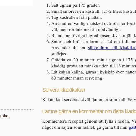
Sätt ugnen på 175 grader.
Smält smöret i en kastrull. 1,5-2 liters kastru
Tag kastrullen från plattan.
Använd en vanlig matsked och rör ner först
väl, men rör inte mer än nödvändigt.
Blanda ner övriga ingredienser, d.v.s. mjöl, 
Smörj och bröa en form, ca 24 cm i diamet
Använder du en
silikonform till kladdk
smörjas.
Grädda ca 20 minuter, mitt i ugnen i 175 g
kladdig prova att minska tiden till 18 minuter
Låt kakan kallna, gärna i kylskåp över natte
60 minuter innan servering.
Servera kladdkakan
Kakan kan serveras såväl ljummen som kall. Ser
Lämna gärna en kommentar om detta kladd
dkaka
Kommentera receptet genom att fylla i nedan. Vil
något om sajten som helhet, gå gärna till min
gäs