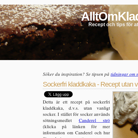
AlltOmKla
Recept och tips för 
Söker du inspiration? Se tipsen på
tidningar om 
Sockerfri kladdkaka - Recept utan v
Detta är ett recept på sockerfri
kladdkaka, d.v.s. utan vanligt
socker. I stället för socker används
sötningsmedlet
Canderel strö
(klicka på länken för mer
information om Canderel och hur