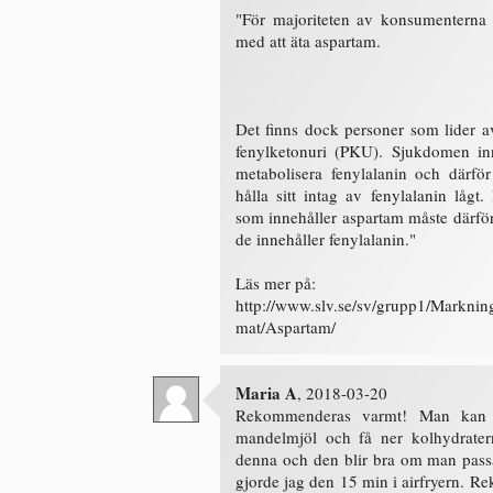
"För majoriteten av konsumenterna 
med att äta aspartam.
Det finns dock personer som lider
fenylketonuri (PKU). Sjukdomen in
metabolisera fenylalanin och därf
hålla sitt intag av fenylalanin lågt
som innehåller aspartam måste därfö
de innehåller fenylalanin."
Läs mer på:
http://www.slv.se/sv/grupp1/Markning-
mat/Aspartam/
Maria A
, 2018-03-20
Rekommenderas varmt! Man kan 
mandelmjöl och få ner kolhydratern
denna och den blir bra om man pass
gjorde jag den 15 min i airfryern. 