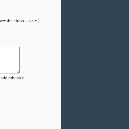
www.dinadress... o.s.v.)
ande robotar):