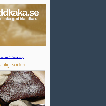
ddkaka.se
att baka god kladdkaka
mat och bakning
anligt socker