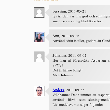
besviken
, 2011-05-21
tyvärr den var inte god och sötningsm
smet för en vanlig kladdkakeform
Ann
, 2011-05-26
Använd sötin istället, godare än Cand
Johanna
, 2011-09-02
Hur kan ni förespråka Aspartam so
av????
Det är hälsovådligt!
Mvh Johanna
Anders
, 2011-09-22
@Johanna: Det stämmer att Asparta
används likväl som sötningsmed
Livsmedelsverket säger följande: